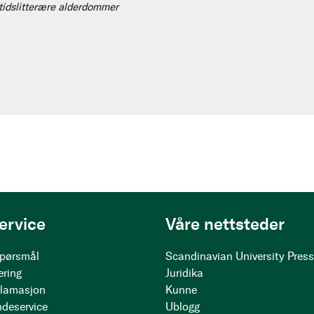
idslitterære alderdommer
ervice
Våre nettsteder
 spørsmål
Scandinavian University Pres
ering
Juridika
klamasjon
Kunne
ndeservice
Ublogg