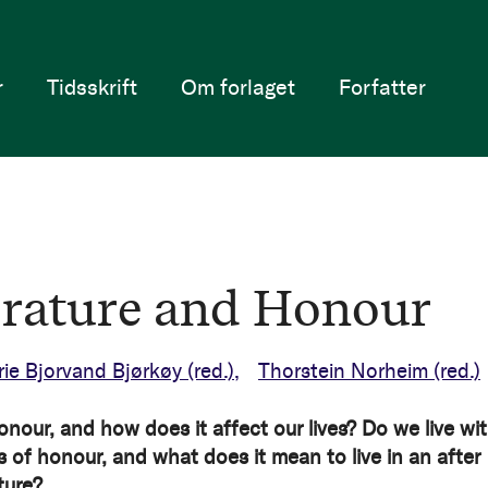
r
Tidsskrift
Om forlaget
Forfatter
erature and Honour
ie Bjorvand Bjørkøy
(red.)
Thorstein Norheim
(red.)
onour, and how does it affect our lives? Do we live wi
 of honour, and what does it mean to live in an after
ture?