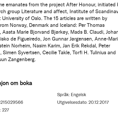
me emanates from the project After Honour, initiated 
rch group Literature and affect, Institute of Scandina
 University of Oslo. The 15 articles are written by
from Norway, Denmark and Iceland: Per Thomas
 Aasta Marie Bjorvand Bjørkøy, Mads B. Claudi, Joha
isko de Figueiredo, Jon Gunnar Jørgensen, Anne-Mar
stein Norheim, Nasim Karim, Jan Erik Rekdal, Peter
 Simen Syvertsen, Cecilie Takle, Torfi H. Tulinius and
uun Zangenberg.
sjon om boka
Språk:
Engelsk
8215029566
Utgivelsesdato:
20.12.2017
:
227