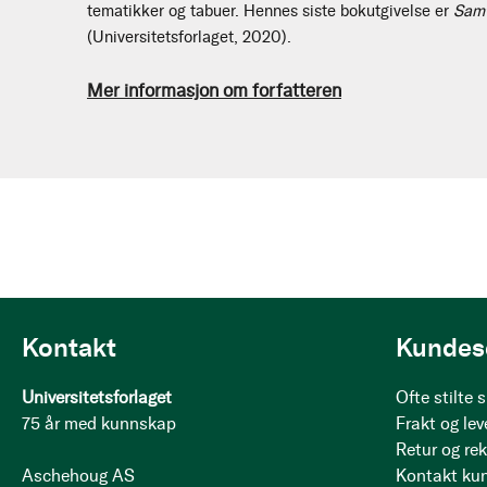
tematikker og tabuer. Hennes siste bokutgivelse er
Samt
(Universitetsforlaget, 2020).
Mer informasjon om forfatteren
Kontakt
Kundes
Universitetsforlaget
Ofte stilte
75 år med kunnskap
Frakt og lev
Retur og re
Aschehoug AS
Kontakt ku