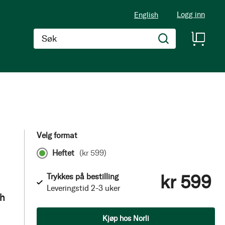
Logg inn
English
Søk
Velg format
Heftet
(
kr 599
)
kr 599
Trykkes på bestilling
Leveringstid 2-3 uker
th
Antall
Kjøp hos Norli