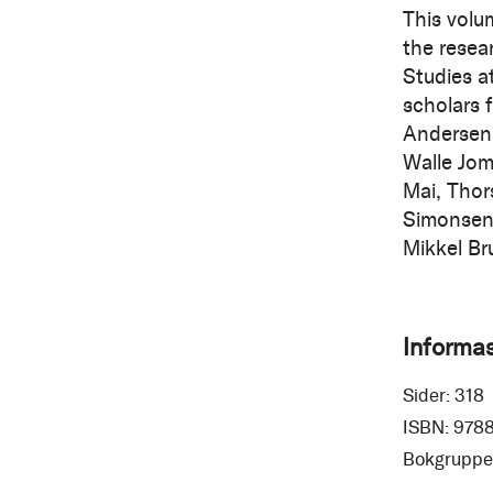
This volu
the resea
Studies at
scholars 
Andersen,
Walle Jom
Mai, Thor
Simonsen,
Mikkel Br
Informa
Sider:
318
ISBN:
978
Bokgruppe