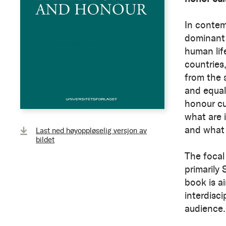
In contem
dominant 
human life
countries
from the 
and equal
honour cu
what are 
and what 
Last ned høyoppløselig versjon av
bildet
The focal 
primarily
book is ai
interdisci
audience.