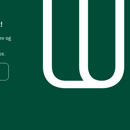
!
ev og
ss.