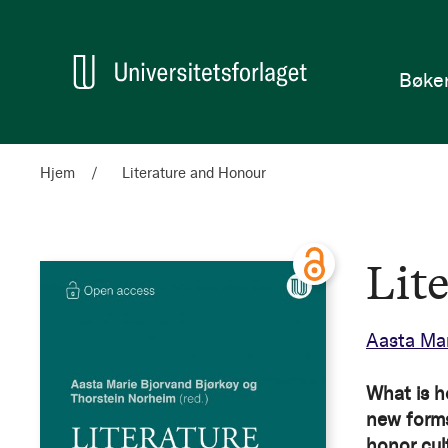
en
Hjem
Bøke
Hjem
Literature and Honour
Lit
Aasta Mar
What is h
new forms
honor cul