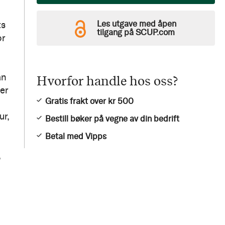
Les utgave med åpen
ts
tilgang på SCUP.com
or
an
Hvorfor handle hos oss?
er
Gratis frakt over kr 500
ur,
Bestill bøker på vegne av din bedrift
Betal med Vipps
,