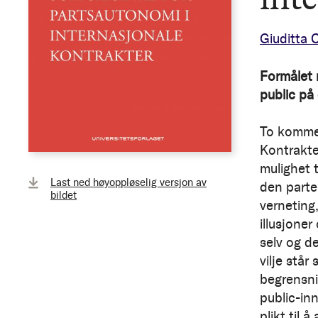
Giuditta
Formålet 
public på 
To kommer
Kontrakte
mulighet t
Last ned høyoppløselig versjon av
den parte
bildet
verneting,
illusjoner
selv og de
vilje står
begrensni
public-in
plikt til 