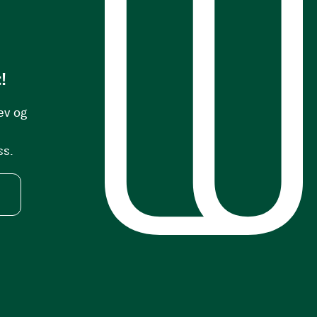
!
ev og
ss.