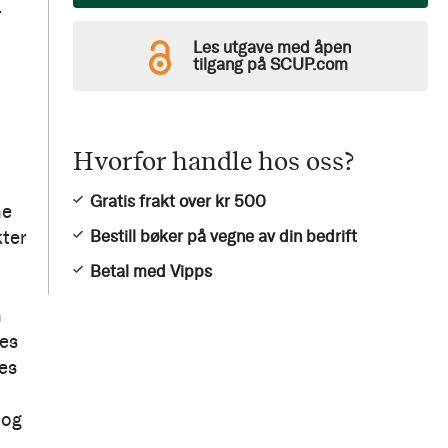
Les utgave med åpen
tilgang på SCUP.com
Hvorfor handle hos oss?
Gratis frakt over kr 500
ne
Bestill bøker på vegne av din bedrift
kter
Betal med Vipps
n
nes
nes
 og