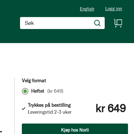
Logg inn
English
Søk
Velg format
Heftet
(
kr 649
)
kr 649
Trykkes på bestilling
Leveringstid 2-3 uker
r
Antall
Kjøp hos Norli