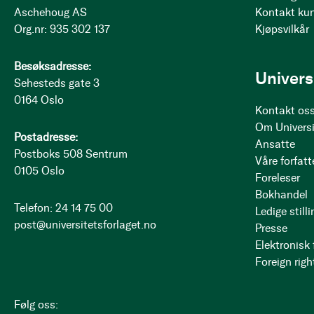
Aschehoug AS
Kontakt ku
Org.nr: 935 302 137
Kjøpsvilkår
Besøksadresse:
Univers
Sehesteds gate 3
0164 Oslo
Kontakt os
Om Universi
Postadresse:
Ansatte
Postboks 508 Sentrum
Våre forfatt
0105 Oslo
Foreleser
Bokhandel
Telefon: 24 14 75 00
Ledige stilli
post@universitetsforlaget.no
Presse
Elektronisk
Foreign righ
Følg oss: