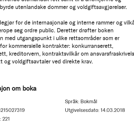
lbyrde utenlandske dommer og voldgiftsavgjørelser.
egjør for de internasjonale og interne rammer og vilk
erope seg ordre public. Deretter drøfter boken
en med utgangspunkt i ulike rettsområder som er
 for kommersielle kontrakter: konkurranserett,
tt, kreditorvern, kontraktsvilkår om ansvarsfraskrivels
t og voldgiftsavtaler ved direkte krav.
sjon om boka
Språk:
Bokmål
8215027319
Utgivelsesdato:
14.03.2018
:
221