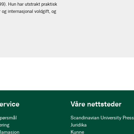
999). Hun har utstrakt praktisk
 og internasjonal voldgift, og
ervice
Våre nettsteder
 spørsmål
Scandinavian University Pres
ering
Juridika
klamasjon
Kunne