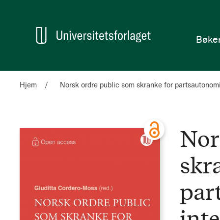
en
Hjem
Bøke
Hjem
Norsk ordre public som skranke for partsautonomi 
Nor
skr
par
int