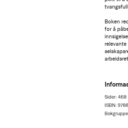
tvangsful
Boken red
for å påb
innsigels
relevante
selskapsre
arbeidsret
Informa
Sider:
468
ISBN:
978
Bokgruppe