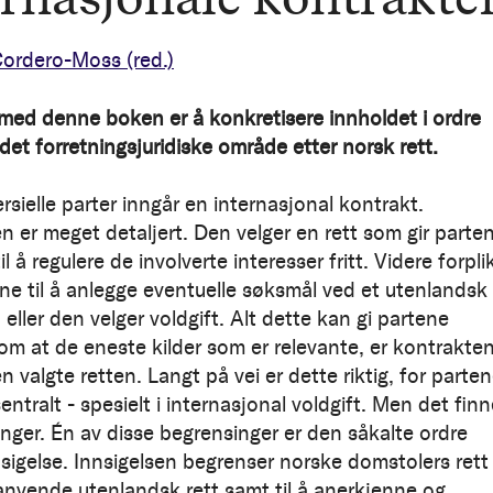
 Cordero-Moss
(red.)
med denne boken er å konkretisere innholdet i ordre
det forretningsjuridiske område etter norsk rett.
sielle parter inngår en internasjonal kontrakt.
n er meget detaljert. Den velger en rett som gir parte
il å regulere de involverte interesser fritt. Videre forpli
ne til å anlegge eventuelle søksmål ved et utenlandsk
 eller den velger voldgift. Alt dette kan gi partene
 om at de eneste kilder som er relevante, er kontrakte
n valgte retten. Langt på vei er dette riktig, for parte
 sentralt - spesielt i internasjonal voldgift. Men det fin
nger. Én av disse begrensinger er den såkalte ordre
nsigelse. Innsigelsen begrenser norske domstolers rett
å anvende utenlandsk rett samt til å anerkjenne og