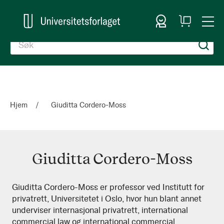
Logg inn
Handlekurv
Togg
en
Nav
Hjem
Giuditta Cordero-Moss
Giuditta Cordero-Moss
Giuditta
Giuditta Cordero-Moss er professor ved Institutt for
privatrett, Universitetet i Oslo, hvor hun blant annet
Cordero-
underviser internasjonal privatrett, international
Moss
commercial law og international commercial