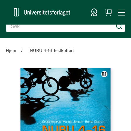
Logg inn
Handlekurv
Togg
en
Nav
Hjem
NUBU 4-16 Testkoffert