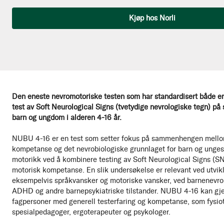
Antall
Kjøp hos Norli
Den eneste nevromotoriske testen som har standardisert både en
test av Soft Neurological Signs (tvetydige nevrologiske tegn) p
barn og ungdom i alderen 4-16 år.
NUBU 4-16 er en test som setter fokus på sammenhengen mello
kompetanse og det nevrobiologiske grunnlaget for barn og unges
motorikk ved å kombinere testing av Soft Neurological Signs (S
motorisk kompetanse. En slik undersøkelse er relevant ved utvikli
eksempelvis språkvansker og motoriske vansker, ved barnenevrol
ADHD og andre barnepsykiatriske tilstander. NUBU 4-16 kan gj
fagpersoner med generell testerfaring og kompetanse, som fysiot
spesialpedagoger, ergoterapeuter og psykologer.