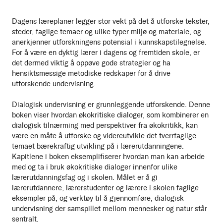
Dagens læreplaner legger stor vekt på det å utforske tekster,
steder, faglige temaer og ulike typer miljø og materiale, og
anerkjenner utforskningens potensial i kunnskapstilegnelse.
For å være en dyktig lærer i dagens og fremtiden skole, er
det dermed viktig å oppøve gode strategier og ha
hensiktsmessige metodiske redskaper for å drive
utforskende undervisning.
Dialogisk undervisning er grunnleggende utforskende. Denne
boken viser hvordan økokritiske dialoger, som kombinerer en
dialogisk tilnærming med perspektiver fra økokritikk, kan
være en måte å utforske og videreutvikle det tverrfaglige
temaet bærekraftig utvikling på i lærerutdanningene.
Kapitlene i boken eksemplifiserer hvordan man kan arbeide
med og ta i bruk økokritiske dialoger innenfor ulike
lærerutdanningsfag og i skolen. Målet er å gi
lærerutdannere, lærerstudenter og lærere i skolen faglige
eksempler på, og verktøy til å gjennomføre, dialogisk
undervisning der samspillet mellom mennesker og natur står
sentralt.