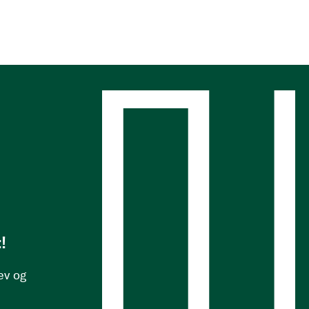
s
!
ev og