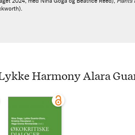
rlaget 2024, med Nina Goga og Beatrice Reed),
Plants 
ckworth).
 Lykke Harmony Alara Gua