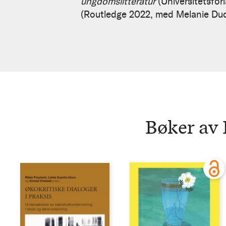
Alara
ungdomslitteratur
(Universitetsfo
(Routledge 2022, med Melanie Du
Guanio-
Uluru
Bøker av