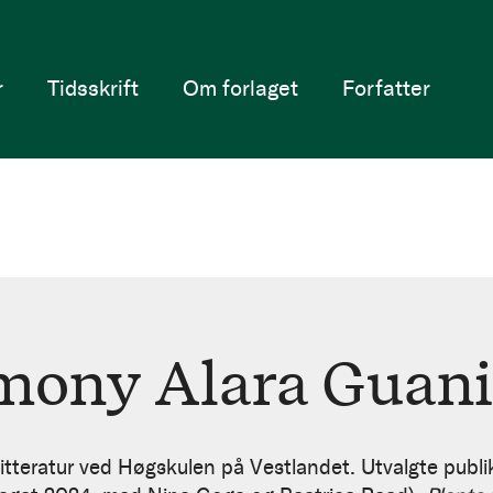
r
Tidsskrift
Om forlaget
Forfatter
mony Alara Guani
litteratur ved Høgskulen på Vestlandet. Utvalgte publ