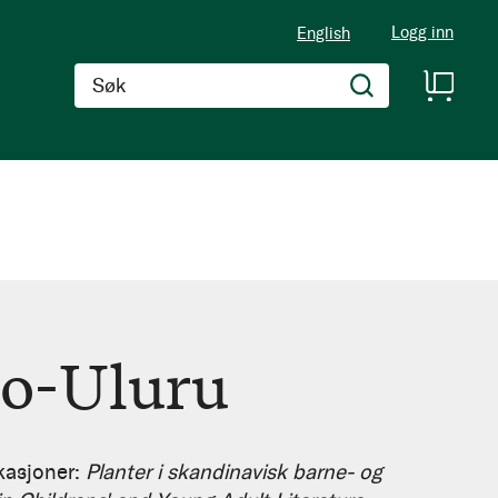
Logg inn
English
Søk
o-Uluru
ikasjoner:
Planter i skandinavisk barne- og