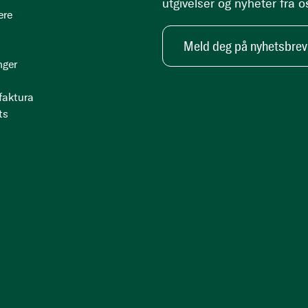
utgivelser og nyheter fra o
ere
Meld deg på nyhetsbrev
nger
 faktura
ts