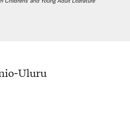
in Childrens' and Young Adult Literature
nio-Uluru