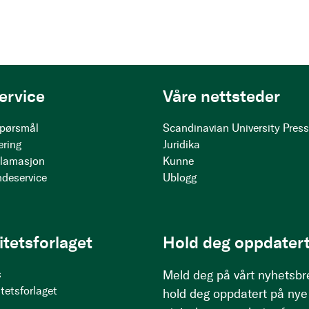
ervice
Våre nettsteder
 spørsmål
Scandinavian University Pres
ering
Juridika
klamasjon
Kunne
ndeservice
Ublogg
itetsforlaget
Hold deg oppdatert
s
Meld deg på vårt nyhetsbr
tetsforlaget
hold deg oppdatert på nye