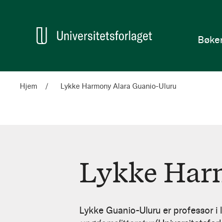
en
Hjem
Bøke
Hjem
Lykke Harmony Alara Guanio-Uluru
Lykke Har
Lykke
Harmony
Lykke Guanio-Uluru er professor i 