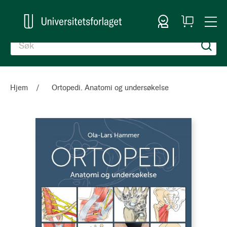
Logg inn
Handlekurv
Togg
en
Nav
Hjem
Ortopedi. Anatomi og undersøkelse