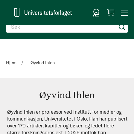
Logg inn
Handlekurv
Togg
en
Nav
Hjem
Øyvind Ihlen
Øyvind Ihlen
Øyvind
Øyvind Ihlen er professor ved Institutt for medier og
kommunikasjon, Universitetet i Oslo. Han har publisert
Ihlen
over 170 artikler, kapitler og bøker, og ledet flere
større forskningsprosjekt. I 2025 mottok han