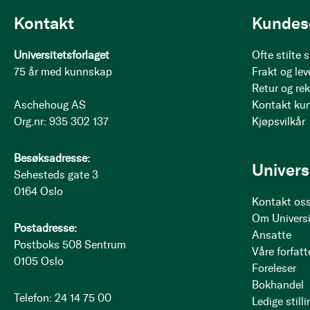
Kontakt
Kundes
Universitetsforlaget
Ofte stilte
75 år med kunnskap
Frakt og lev
Retur og re
Aschehoug AS
Kontakt ku
Org.nr: 935 302 137
Kjøpsvilkår
Besøksadresse:
Univers
Sehesteds gate 3
0164 Oslo
Kontakt os
Om Universi
Postadresse:
Ansatte
Postboks 508 Sentrum
Våre forfatt
0105 Oslo
Foreleser
Bokhandel
Telefon: 24 14 75 00
Ledige stilli