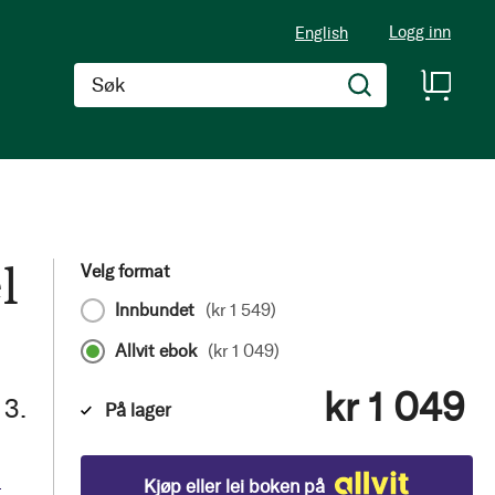
Logg inn
English
Søk
l
Velg format
Innbundet
(
kr 1 549
)
Allvit ebok
(
kr 1 049
)
kr 1 049
 3.
På lager
d
Kjøp eller lei boken på