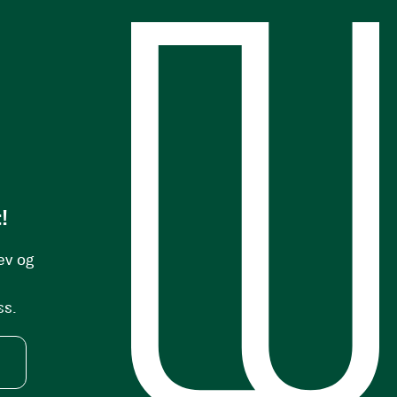
s
!
ev og
ss.