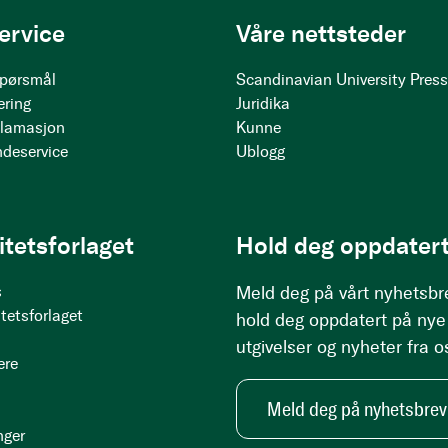
ervice
Våre nettsteder
 spørsmål
Scandinavian University Pres
ering
Juridika
klamasjon
Kunne
ndeservice
Ublogg
itetsforlaget
Hold deg oppdatert
s
Meld deg på vårt nyhetsbr
tetsforlaget
hold deg oppdatert på nye
utgivelser og nyheter fra o
ere
Meld deg på nyhetsbrev
nger