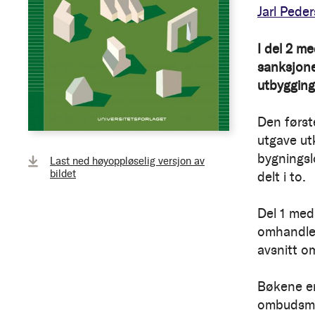
Jarl Pede
I del 2 m
sanksjone
utbygging
Den først
utgave ut
bygningsl
Last ned høyoppløselig versjon av
bildet
delt i to.
Del 1 med
omhandler
avsnitt o
Bøkene er
ombudsman