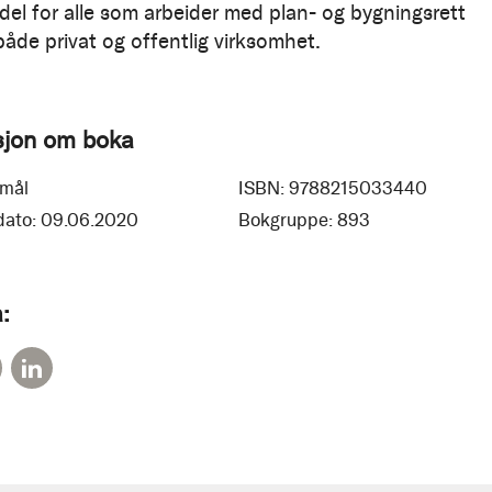
del for alle som arbeider med plan- og bygningsrett
både privat og offentlig virksomhet.
sjon om boka
mål
ISBN:
9788215033440
dato:
09.06.2020
Bokgruppe:
893
: