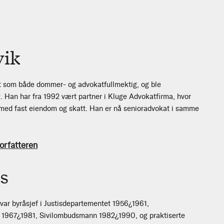
vik
t som både dommer- og advokatfullmektig, og ble
Han har fra 1992 vært partner i Kluge Advokatfirma, hvor
 med fast eiendom og skatt. Han er nå senioradvokat i samme
orfatteren
s
ar byråsjef i Justisdepartementet 1956¿1961,
1967¿1981, Sivilombudsmann 1982¿1990, og praktiserte