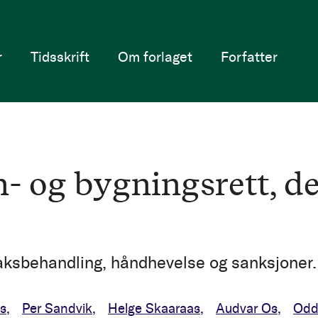
r
Tidsskrift
Om forlaget
Forfatter
n- og bygningsrett, de
ksbehandling, håndhevelse og sanksjoner.
s
Per Sandvik
Helge Skaaraas
Audvar Os
Od