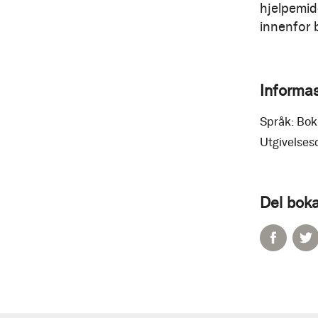
hjelpemid
innenfor 
Informa
Språk:
Bok
Utgivelses
Del boka