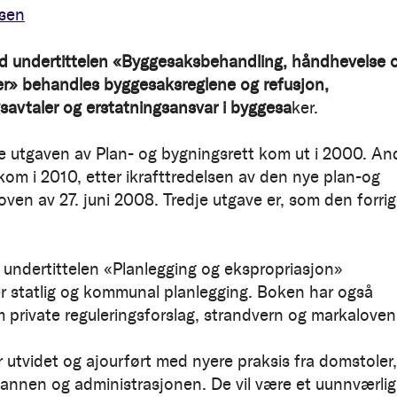
rsen
ed undertittelen «Byggesaksbehandling, håndhevelse 
r» behandles byggesaksreglene og refusjon,
savtaler og erstatningsansvar i byggesa
ker.
e utgaven av Plan- og bygningsrett kom ut i 2000. An
kom i 2010, etter ikrafttredelsen av den nye plan-og
oven av 27. juni 2008. Tredje utgave er, som den forrig
 undertittelen «Planlegging og ekspropriasjon»
 statlig og kommunal planlegging. Boken har også
m private reguleringsforslag, strandvern og markaloven
 utvidet og ajourført med nyere praksis fra domstoler,
nen og administrasjonen. De vil være et uunnværlig