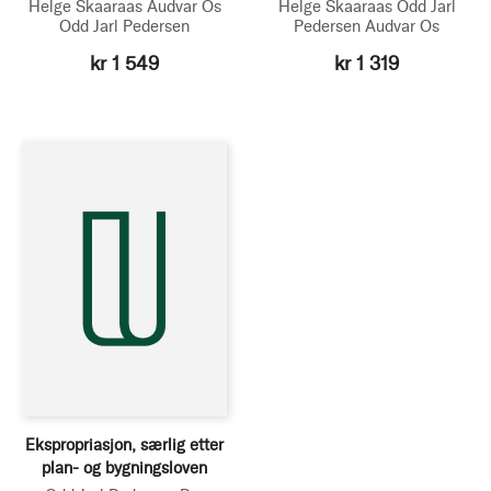
Helge Skaaraas
Audvar Os
Helge Skaaraas
Odd Jarl
Odd Jarl Pedersen
Pedersen
Audvar Os
kr 1 549
kr 1 319
Ekspropriasjon, særlig etter
plan- og bygningsloven