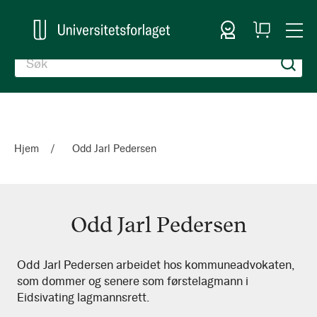
Logg inn
Handlekurv
Togg
en
Nav
Hjem
Odd Jarl Pedersen
Odd Jarl Pedersen
Odd
Odd Jarl Pedersen arbeidet hos kommuneadvokaten,
som dommer og senere som førstelagmann i
Jarl
Eidsivating lagmannsrett.
Pedersen