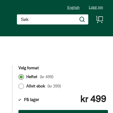
Logg inn
English
Søk
m
Velg format
Heftet
(
kr 499
)
Allvit ebok
(
kr 399
)
kr 499
På lager