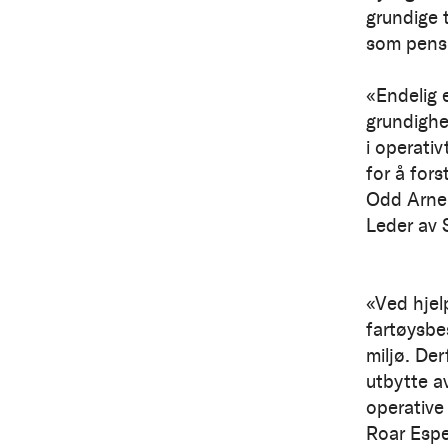
grundige 
som pensu
«Endelig
grundighet
i operativ
for å for
Odd Arne 
Leder av 
«Ved hjel
fartøysbe
miljø. Der
utbytte a
operative
Roar Esp