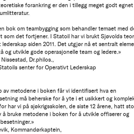
teoretiske forankring er den i tillegg meget godt egnet
mlitteratur.
 en bok om teambygging som behandler temaet med d
 som det fortjener. I Statoil har vi brukt Sjøvolds teor
t lederskap siden 2011. Det utgjør nå et sentralt elem
stå og utvikle gode operasjonelle team og ledere.»
Nissestad, Dr.philos.,
Statoils senter for Operativt Lederskap
p av metodene i boken får vi identifisert hva en
setning må beherske for å yte i et usikkert og komple
for har vi på sjøkrigsskolen, de siste 12 årene, hatt sto
v å bruke metodene i boken for å utvikle offiserer og
 besetninger.»
evik, Kommandørkaptein,