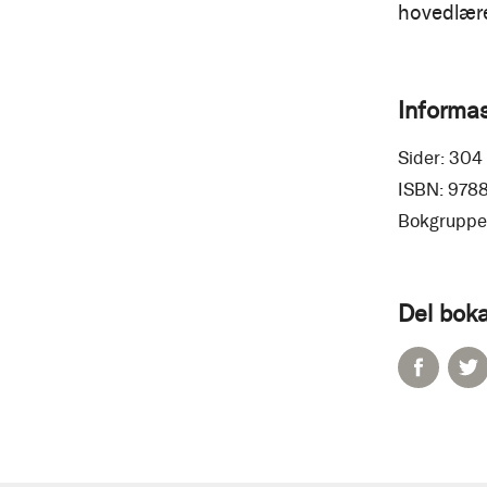
hovedlære
Informa
Sider:
304
ISBN:
978
Bokgruppe
Del boka