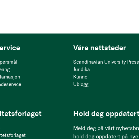
ervice
Våre nettsteder
 spørsmål
Scandinavian University Pres
ering
Juridika
klamasjon
Kunne
ndeservice
Ublogg
itetsforlaget
Hold deg oppdatert
s
Meld deg på vårt nyhetsbr
tetsforlaget
hold deg oppdatert på nye