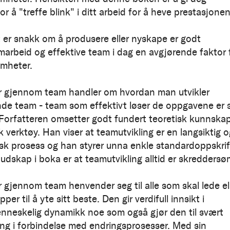
r å "treffe blink" i ditt arbeid for å heve prestasjonen
 er snakk om å produsere eller nyskape er godt
arbeid og effektive team i dag en avgjørende faktor 
omheter.
r gjennom team handler om hvordan man utvikler
de team - team som effektivt løser de oppgavene er 
. Forfatteren omsetter godt fundert teoretisk kunnskap 
k verktøy. Han viser at teamutvikling er en langsiktig o
sk prosess og han styrer unna enkle standardoppskrif
budskap i boka er at teamutvikling alltid er skreddersø
r gjennom team henvender seg til alle som skal lede el
pper til å yte sitt beste. Den gir verdifull innsikt i
neskelig dynamikk noe som også gjør den til svært
sing i forbindelse med endringsprosesser. Med sin