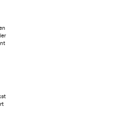
en
ier
ent
kst
rt