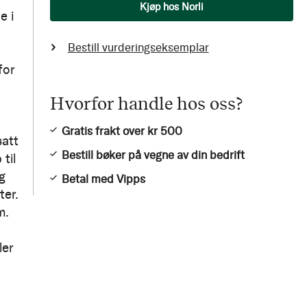
Antall
Kjøp hos Norli
e i
Bestill vurderingseksemplar
for
Hvorfor handle hos oss?
Gratis frakt over kr 500
satt
Bestill bøker på vegne av din bedrift
til
g
Betal med Vipps
ter.
m.
ler