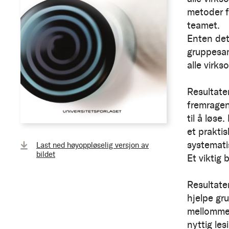
metoder fo
teamet.
Enten det
gruppesam
alle virks
Resultate
fremragen
til å løse
et praktis
systemati
Last ned høyoppløselig versjon av
bildet
Et viktig 
Resultate
hjelpe gru
mellommen
nyttig le