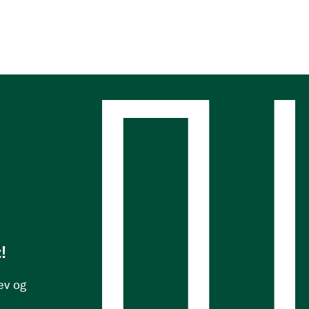
s
!
ev og