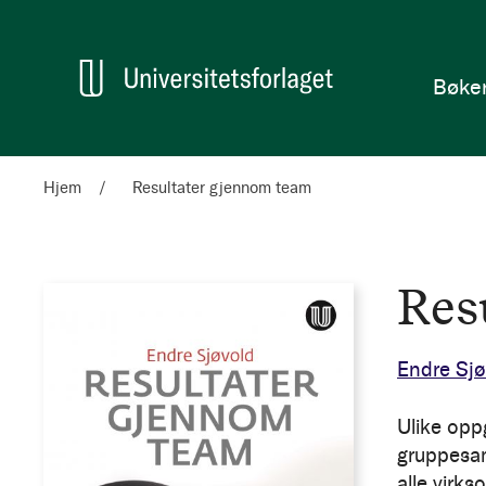
en
Hjem
Bøke
Hjem
Resultater gjennom team
Res
Endre Sjø
Ulike oppg
gruppesam
alle virk