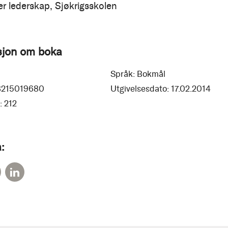
r lederskap, Sjøkrigsskolen
sjon om boka
Språk:
Bokmål
8215019680
Utgivelsesdato:
17.02.2014
:
212
: