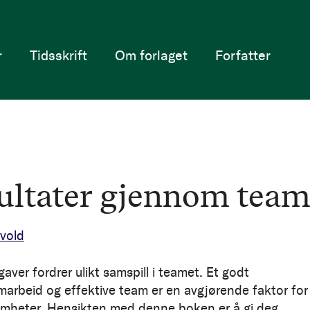
r
Tidsskrift
Om forlaget
Forfatter
ultater gjennom tea
vold
aver fordrer ulikt samspill i teamet. Et godt
arbeid og effektive team er en avgjørende faktor for
somheter. Hensikten med denne boken er å gi deg