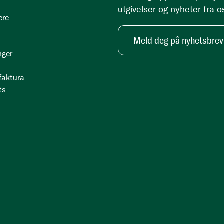
utgivelser og nyheter fra o
ere
Meld deg på nyhetsbrev
nger
 faktura
ts