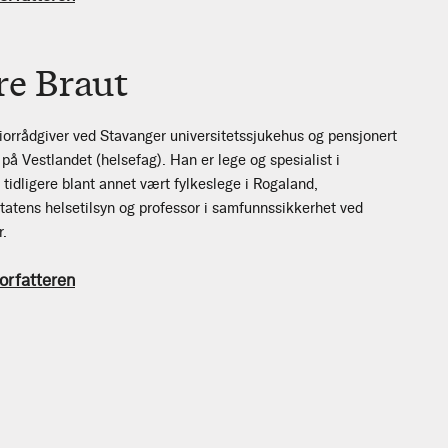
re Braut
iorrådgiver ved Stavanger universitetssjukehus og pensjonert
på Vestlandet (helsefag). Han er lege og spesialist i
idligere blant annet vært fylkeslege i Rogaland,
Statens helsetilsyn og professor i samfunnssikkerhet ved
r.
orfatteren