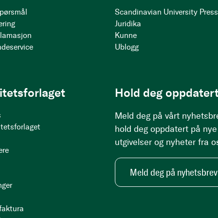
 spørsmål
Scandinavian University Pres
ering
Juridika
klamasjon
Kunne
ndeservice
Ublogg
itetsforlaget
Hold deg oppdatert
s
Meld deg på vårt nyhetsbr
tetsforlaget
hold deg oppdatert på nye
utgivelser og nyheter fra o
ere
Meld deg på nyhetsbrev
nger
 faktura