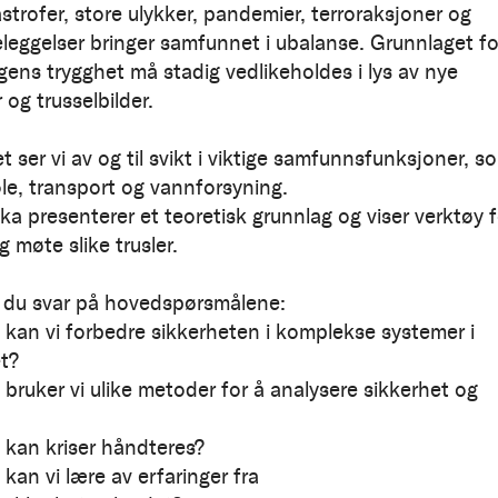
strofer, store ulykker, pandemier, terroraksjoner og
leggelser bringer samfunnet i ubalanse. Grunnlaget fo
gens trygghet må stadig vedlikeholdes i lys av nye
og trusselbilder.
vet ser vi av og til svikt i viktige samfunnsfunksjoner, s
ole, transport og vannforsyning.
a presenterer et teoretisk grunnlag og viser verktøy f
g møte slike trusler.
r du svar på hovedspørsmålene:
 kan vi forbedre sikkerheten i komplekse systemer i
t?
 bruker vi ulike metoder for å analysere sikkerhet og
 kan kriser håndteres?
kan vi lære av erfaringer fra