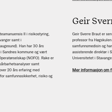
Geir Sver
teamanuensis II i risikostyring,
Geir Sverre Braut er sen
vanger samt i
professor fra Høgskulen 
augesund). Han har 30 års
samfunnsmedisin og har t
ig i Sandnes kommune og vært
assisterende direktør i 
r Operatørselskap (NOFO). Rake er
Universitetet i Stavange
 sårbarhetsanalyser samt
Mer informasjon om f
over 20 års erfaring med
for samfunnssikkerhet, risiko og