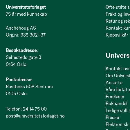
Universitetsforlaget
Ofte stilte
75 år med kunnskap
Frakt og lev
Retur og re
Aschehoug AS
Kontakt ku
Org.nr: 935 302 137
Kjøpsvilkår
Besøksadresse:
Univers
Sehesteds gate 3
0164 Oslo
Kontakt os
Om Universi
Postadresse:
Ansatte
Postboks 508 Sentrum
Våre forfatt
0105 Oslo
Foreleser
Bokhandel
Telefon: 24 14 75 00
Ledige stilli
post@universitetsforlaget.no
Presse
Elektronisk