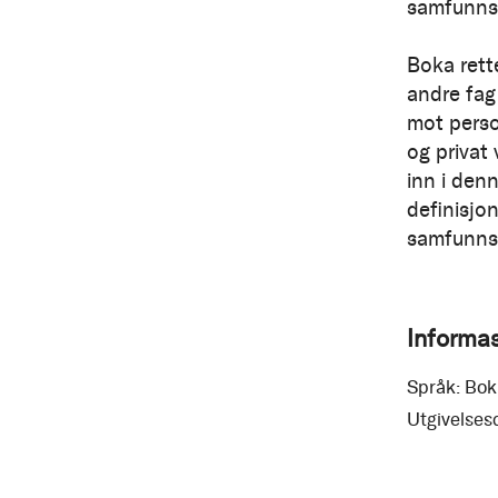
samfunnss
Boka rett
andre fag
mot perso
og privat 
inn i denn
definisjo
samfunnss
Informa
Språk:
Bok
Utgivelses