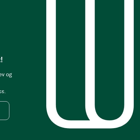
s
!
ev og
ss.