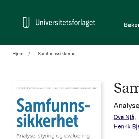
en
Hjem
Bøke
Hjem
Samfunnssikkerhet
Sam
Analyse,
Ove Njå
Henrik Bj