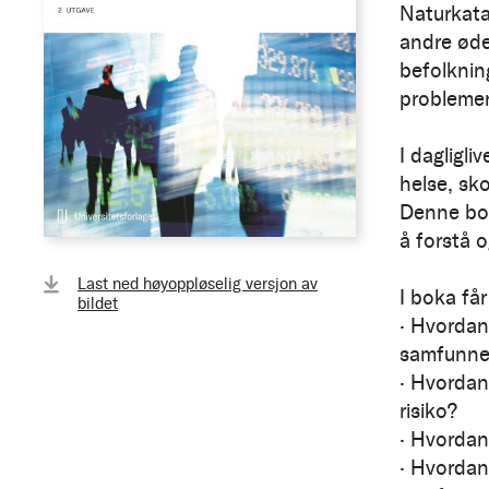
Naturkata
andre øde
befolknin
problemer 
I dagligli
helse, sk
Denne bok
å forstå o
Last ned høyoppløselig versjon av
I boka få
bildet
· Hvordan
samfunne
· Hvordan
risiko?
· Hvordan
· Hvordan 