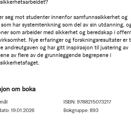
ikkerhetsarbeidet?
er seg mot studenter innenfor samfunnssikkerhet og
 som har systemtenkning som del av sin utdanning, o
ner som arbeider med sikkerhet og beredskap i offent
virksomhet. Nye erfaringer og forskningsresultater er t
e andreutgaven og har gitt inspirasjon til justering av
nene av flere av de grunnleggende begrepene i
ikkerhetsfaget.
sjon om boka
mål
ISBN:
9788215073217
dato:
19.01.2026
Bokgruppe:
893