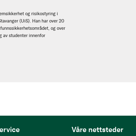
temsikkerhet og risikostyring i
 Stavanger (UiS). Han har over 20
amfunnssikkerhetsområdet, og over
g av studenter innenfor
ervice
Våre nettsteder