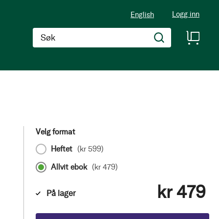
Logg inn
English
Søk
Velg format
Heftet
(
kr 599
)
Allvit ebok
(
kr 479
)
kr 479
På lager