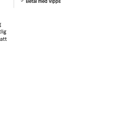
Betal med Vipps
g
lig
att