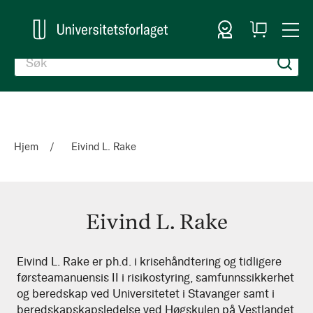
Logg inn
Handlekurv
Togg
en
Nav
Hjem
Eivind L. Rake
Eivind L. Rake
Eivind
Eivind L. Rake er ph.d. i krisehåndtering og tidligere
førsteamanuensis II i risikostyring, samfunnssikkerhet
L.
og beredskap ved Universitetet i Stavanger samt i
Rake
beredskapskapsledelse ved Høgskulen på Vestlandet