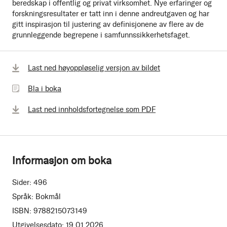
beredskap i offentlig og privat virksomhet. Nye erfaringer og
forskningsresultater er tatt inn i denne andreutgaven og har
gitt inspirasjon til justering av definisjonene av flere av de
grunnleggende begrepene i samfunnssikkerhetsfaget.
Bla
Last ned høyoppløselig versjon av bildet
i
Bla i boka
boka
Last ned innholdsfortegnelse som PDF
Informasjon om boka
Sider:
496
Språk:
Bokmål
ISBN:
9788215073149
Utgivelsesdato:
19.01.2026