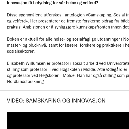
innovasjon få betydning for vår helse og velferd?
Disse spørsmålene utforskes i antologien «Samskaping. Sosial in
og velferd». Her presenterer de fremste forskerne bidrag fra bå
praksis. Ambisjonen er å synliggjøre kunnskapsfronten innen dette
Boken er aktuell for alle helse- og sosialfaglige utdanninger i No
master- og ph.d-nivå, samt for lærere, forskere og praktikere i h
sosialsektoren.
Elisabeth Willumsen er professor i sosialt arbeid ved Universitet
stilling som professor ll ved Høgskolen i Molde. Atle Ødegård er
og professor ved Høgskolen i Molde. Han har også stilling som pr
Nordlandsforskning.
VIDEO: SAMSKAPING OG INNOVASJON