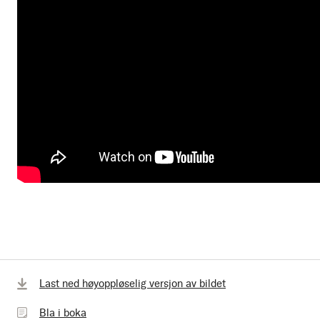
Bla
Last ned høyoppløselig versjon av bildet
i
Bla i boka
boka