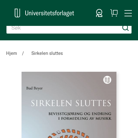
Logg inn
Handlekurv
Togg
en
Nav
Hjem
Sirkelen sluttes