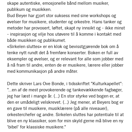
skape autentiske, emosjonelle bånd mellom musiker,
publikum og musikken.
Bud Beyer har gjort stor suksess med sine workshops og
øvelser for musikere, studenter og orkestre. Hans tanker og
metoder har provosert, løftet, skapt ny innsikt og - ikke minst
- inspirasjon og vilje hos utøvere til å komme i kontakt med
både musikken og publikumet.
«Sirkelen sluttes» er en klok og bevisstgjørende bok om å
tenke nytt rundt det å fremføre konserter. Boken er full av
eksempler og øvelser, og er relevant for alle som jobber med
å nå fram til andre, enten de er musikere, lærere eller jobber
med kommunikasjon på andre måter.
Dette skriver Lars Ove Bonde, i tidsskriftet "Kulturkapellet":
"...en af de mest provokerende og tankevækkende fagbøger,
jeg har læst i mange år. (...) En stor styrke ved bogen er, at
den er umådeligt velskrevet. (...) Jeg mener, at Beyers bog er
en gave til musikere, musiklærere (på alle niveauer),
orkesterchefer og andre. Sirkelen sluttes har potentiale til at
blive en ny klassiker, som for min skyld gerne må blive en ny
'bibel' for klassiske musikere."