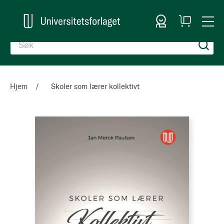
Logg inn
Handlekurv
Togg
en
Nav
Hjem
Skoler som lærer kollektivt