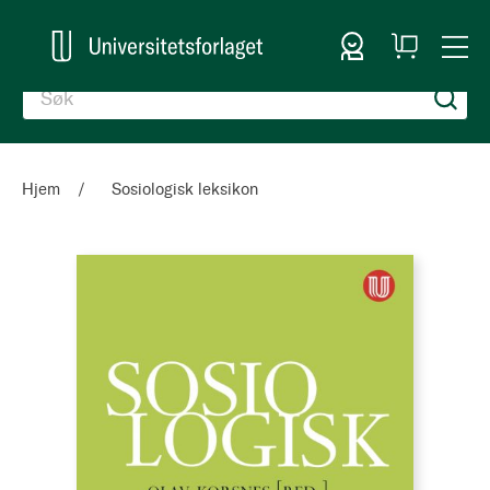
Logg inn
Handlekurv
Togg
en
Nav
Hjem
Sosiologisk leksikon