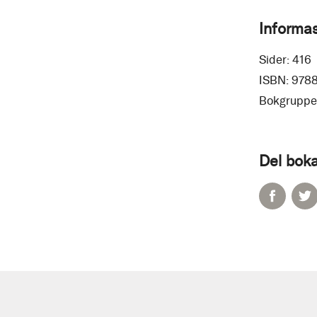
Informa
Sider:
416
ISBN:
978
Bokgruppe
Del boka