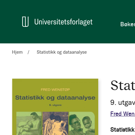
en
Hjem
Bøke
Hjem
Statistikk og dataanalyse
Sta
9. utga
Fred Wen
Statistikk