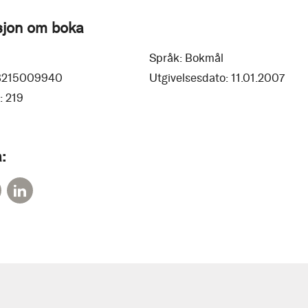
sjon om boka
Språk:
Bokmål
8215009940
Utgivelsesdato:
11.01.2007
:
219
: