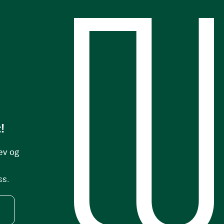
s
!
ev og
ss.