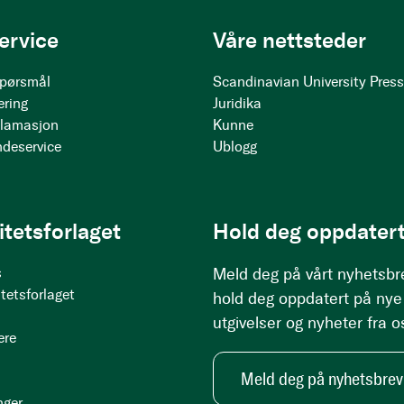
ervice
Våre nettsteder
 spørsmål
Scandinavian University Pres
ering
Juridika
klamasjon
Kunne
ndeservice
Ublogg
itetsforlaget
Hold deg oppdatert
s
Meld deg på vårt nyhetsbr
tetsforlaget
hold deg oppdatert på nye
utgivelser og nyheter fra o
ere
Meld deg på nyhetsbrev
nger