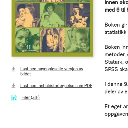
innen øko
med 6 til
Boken gir
statistik
Boken inn
metoder, 
Statark, 
SPSS skal
Last ned høyoppløselig versjon av
bildet
I denne 9
Last ned innholdsfortegnelse som PDF
deler av 
Filer (ZIP)
(471.42 kB)
Et eget a
oppgavene