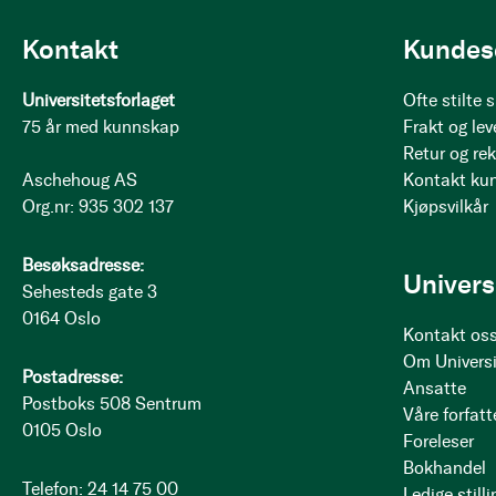
Kontakt
Kundes
Universitetsforlaget
Ofte stilte
75 år med kunnskap
Frakt og lev
Retur og re
Aschehoug AS
Kontakt ku
Org.nr: 935 302 137
Kjøpsvilkår
Besøksadresse:
Univers
Sehesteds gate 3
0164 Oslo
Kontakt os
Om Universi
Postadresse:
Ansatte
Postboks 508 Sentrum
Våre forfatt
0105 Oslo
Foreleser
Bokhandel
Telefon: 24 14 75 00
Ledige stilli