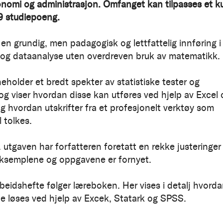
nomi og administrasjon. Omfanget kan tilpasses et k
 9 studiepoeng.
 en grundig, men padagogisk og lettfattelig innføring i
k og dataanalyse uten overdreven bruk av matematikk.
eholder et bredt spekter av statistiske tester og
og viser hvordan disse kan utføres ved hjelp av Excel 
og hvordan utskrifter fra et profesjonelt verktøy som
 tolkes.
. utgaven har forfatteren foretatt en rekke justeringer
eksemplene og oppgavene er fornyet.
rbeidshefte følger læreboken. Her vises i detalj hvord
 løses ved hjelp av Excek, Statark og SPSS.