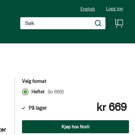
Logg inn
English
Søk
Velg format
Heftet
(
kr 669
)
kr 669
På lager
Antall
Kjøp hos Norli
ter