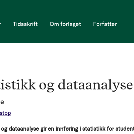
r
Tidsskrift
Om forlaget
Forfatter
tistikk og dataanalyse
ve
støp
 og dataanalyse gir en innføring i statistikk for studen