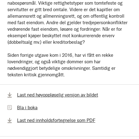
nabospørsmål. Viktige rettighetstyper som tomtefeste og
servitutter er gitt bred omtale. Videre er det kapitler om
allemannsrett og allmenningsrett, og om offentlig kontroll
med fast eiendom. Andre del gjelder tredjepersonkonflikter
vedrørende fast eiendom, løsøre og fordringer: Når er for
eksempel kjøper beskyttet mot konkurrerende erverv
(dobbeltsalg mv.) eller kreditorbeslag?
Siden forrige utgave kom i 2016, har vi fått en rekke
lovendringer, og også viktige dommer som har
nødvendiggjort betydelige omskrivninger. Samtidig er
teksten kritisk gjennomgått.
Bla
Last ned høyoppløselig versjon av bildet
i
Bla i boka
boka
Last ned innholdsfortegnelse som PDF