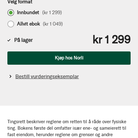
Velg format
Innbundet
(
kr 1 299
)
Allvit ebok
(
kr 1 049
)
kr 1 299
På lager
Antall
Kjøp hos Norli
Bestill vurderingseksemplar
Tingsrett beskriver reglene om retten til å råde over fysiske
ting. Bokens første del omfatter især ene- og sameierett til
fast eiendom, herunder reglene om grenser og andre