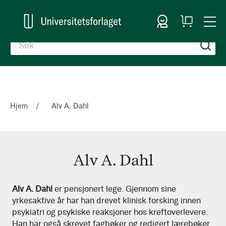
Logg inn
Handlekurv
Togg
en
Nav
Hjem
Alv A. Dahl
Alv A. Dahl
Alv
Alv A. Dahl
er pensjonert lege. Gjennom sine
yrkesaktive år har han drevet klinisk forsking innen
A.
psykiatri og psykiske reaksjoner hos kreftoverlevere.
Dahl
Han har også skrevet fagbøker og redigert lærebøker