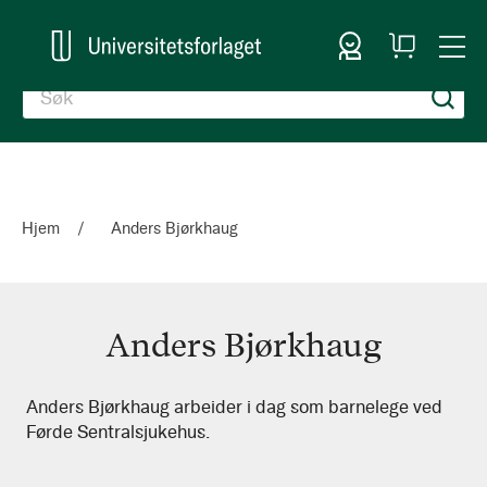
Logg inn
Handlekurv
Togg
en
Nav
Hjem
Anders Bjørkhaug
Anders Bjørkhaug
Anders
Anders Bjørkhaug arbeider i dag som barnelege ved
Førde Sentralsjukehus.
Bjørkhaug