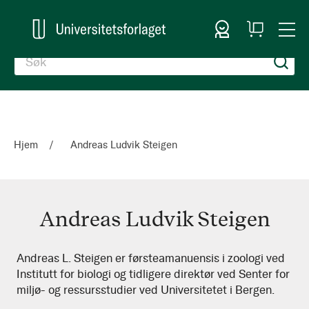
Logg inn
Handlekurv
Togg
en
Nav
Hjem
Andreas Ludvik Steigen
Andreas Ludvik Steigen
Andreas
Andreas L. Steigen er førsteamanuensis i zoologi ved
Institutt for biologi og tidligere direktør ved Senter for
Ludvik
miljø- og ressursstudier ved Universitetet i Bergen.
Steigen