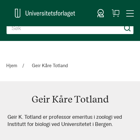
Logg inn
Handlekurv
Togg
en
Nav
Hjem
Geir Kåre Totland
Geir Kåre Totland
Geir
Geir K. Totland er professor emeritus i zoologi ved
Institutt for biologi ved Universitetet i Bergen.
Kåre
Totland