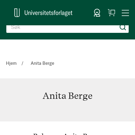
Logg inn
Handlekurv
Togg
en
Nav
Hjem
Anita Berge
Anita Berge
Anita
Berge