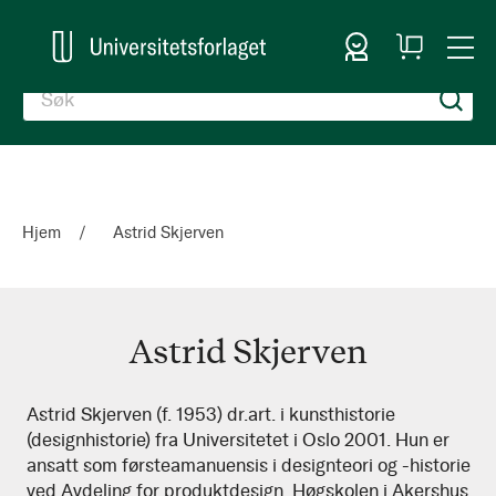
Logg inn
Handlekurv
Togg
en
Nav
Hjem
Astrid Skjerven
Astrid Skjerven
Astrid
Astrid Skjerven (f. 1953) dr.art. i kunsthistorie
(designhistorie) fra Universitetet i Oslo 2001. Hun er
Skjerven
ansatt som førsteamanuensis i designteori og -historie
ved Avdeling for produktdesign, Høgskolen i Akershus.