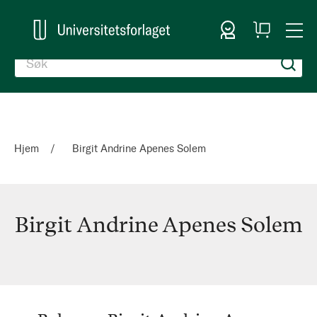
Logg inn
Handlekurv
Togg
en
Nav
Hjem
Birgit Andrine Apenes Solem
Birgit Andrine Apenes Solem
Birgit
Andrine
Apenes