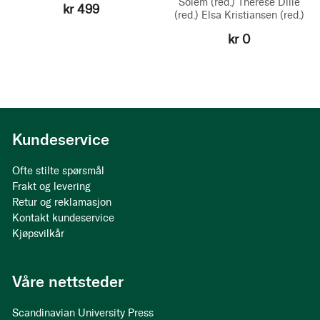
Solem
(red.)
Therese Dille
kr 499
(red.)
Elsa Kristiansen
(red.)
kr 0
Kundeservice
Ofte stilte spørsmål
Frakt og levering
Retur og reklamasjon
Kontakt kundeservice
Kjøpsvilkår
Våre nettsteder
Scandinavian University Press