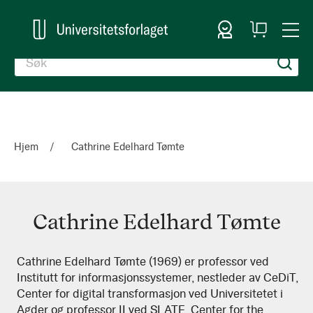
Logg inn
Handlekurv
Togg
en
Nav
Hjem
Cathrine Edelhard Tømte
Cathrine Edelhard Tømte
Cathrine
Cathrine Edelhard Tømte (1969) er professor ved
Institutt for informasjonssystemer, nestleder av CeDiT,
Edelhard
Center for digital transformasjon ved Universitetet i
Tømte
Agder og professor II ved SLATE, Center for the