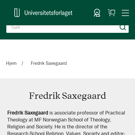
Logg inn
Handlekurv
Togg
en
Nav
Hjem
Fredrik Saxegaard
Fredrik Saxegaard
Fredrik
Fredrik Saxegaard
is associate professor of Practical
Theology at MF Norwegian School of Theology,
Saxegaard
Religion and Society. He is the director of the
Research School Religion, Values, Society and editor-