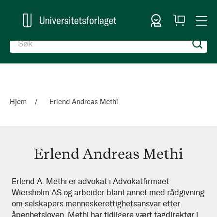
Logg inn
Handlekurv
Togg
en
Nav
Hjem
Erlend Andreas Methi
Erlend Andreas Methi
Erlend
Erlend A. Methi er advokat i Advokatfirmaet
Wiersholm AS og arbeider blant annet med rådgivning
Andreas
om selskapers menneskerettighetsansvar etter
Methi
åpenhetsloven. Methi har tidligere vært fagdirektør i