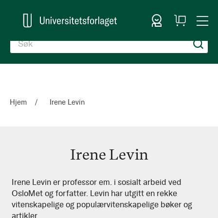
Logg inn
Handlekurv
Togg
en
Nav
Hjem
Irene Levin
Irene Levin
Irene
Irene Levin er professor em. i sosialt arbeid ved
OsloMet og forfatter. Levin har utgitt en rekke
Levin
vitenskapelige og populærvitenskapelige bøker og
artikler.