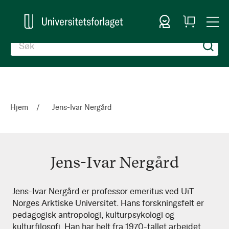
Logg inn
Handlekurv
Togg
en
Nav
Hjem
Jens-Ivar Nergård
Jens-Ivar Nergård
Jens-
Jens-Ivar Nergård er professor emeritus ved UiT
Norges Arktiske Universitet. Hans forskningsfelt er
Ivar
pedagogisk antropologi, kulturpsykologi og
Nergård
kulturfilosofi. Han har helt fra 1970-tallet arbeidet