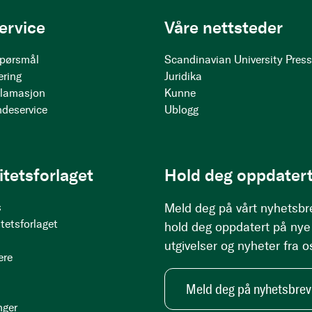
ervice
Våre nettsteder
 spørsmål
Scandinavian University Pres
ering
Juridika
klamasjon
Kunne
ndeservice
Ublogg
itetsforlaget
Hold deg oppdatert
s
Meld deg på vårt nyhetsbr
tetsforlaget
hold deg oppdatert på nye
utgivelser og nyheter fra o
ere
Meld deg på nyhetsbrev
nger