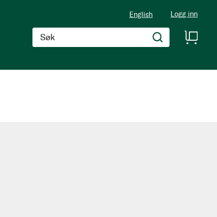
Logg inn
English
Søk