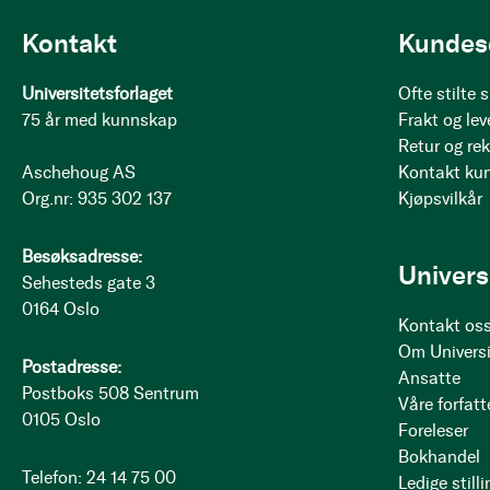
Kontakt
Kundes
Universitetsforlaget
Ofte stilte
75 år med kunnskap
Frakt og lev
Retur og re
Aschehoug AS
Kontakt ku
Org.nr: 935 302 137
Kjøpsvilkår
Besøksadresse:
Univers
Sehesteds gate 3
0164 Oslo
Kontakt os
Om Universi
Postadresse:
Ansatte
Postboks 508 Sentrum
Våre forfatt
0105 Oslo
Foreleser
Bokhandel
Telefon: 24 14 75 00
Ledige stilli