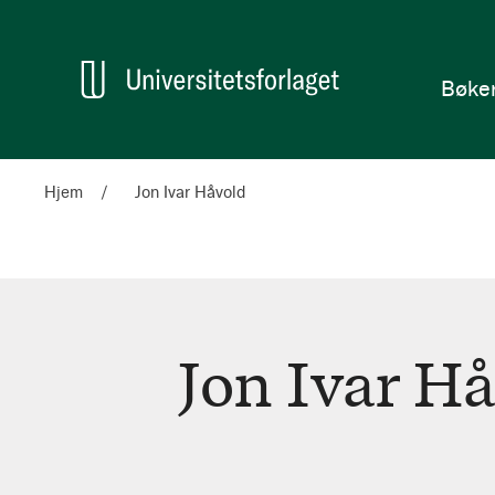
en
Hjem
Bøke
Hjem
Jon Ivar Håvold
Jon Ivar H
Jon
Ivar