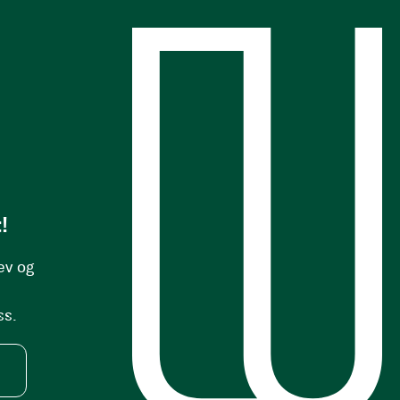
s
!
ev og
ss.