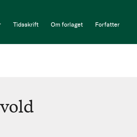
r
Tidsskrift
Om forlaget
Forfatter
åvold