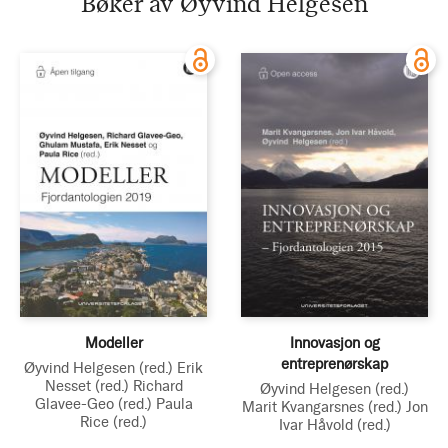
Bøker av Øyvind Helgesen
Modeller
Innovasjon og
entreprenørskap
Øyvind Helgesen
(red.)
Erik
Nesset
(red.)
Richard
Øyvind Helgesen
(red.)
Glavee-Geo
(red.)
Paula
Marit Kvangarsnes
(red.)
Jon
Rice
(red.)
Ivar Håvold
(red.)