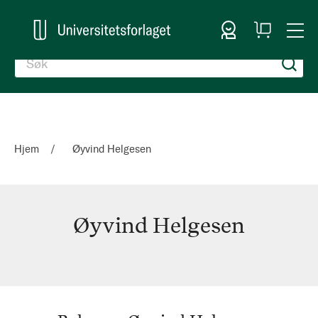
Logg inn
Handlekurv
Togg
en
Nav
Hjem
Øyvind Helgesen
Øyvind Helgesen
Øyvind
Helgesen