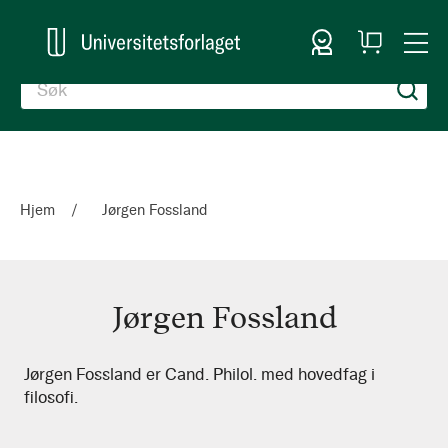
Logg inn
Handlekurv
Togg
en
Nav
Hjem
Jørgen Fossland
Jørgen Fossland
Jørgen
Jørgen Fossland er Cand. Philol. med hovedfag i
filosofi.
Fossland