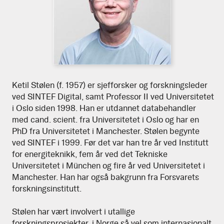
Last
Ketil
Ketil Stølen (f. 1957) er sjefforsker og forskningsleder
ned
ved SINTEF Digital, samt Professor II ved Universitetet
høyoppløselig
Stølen
i Oslo siden 1998. Han er utdannet databehandler
versjon
med cand. scient. fra Universitetet i Oslo og har en
av
bildet
PhD fra Universitetet i Manchester. Stølen begynte
ved SINTEF i 1999. Før det var han tre år ved Institutt
for energiteknikk, fem år ved det Tekniske
Universitetet i München og fire år ved Universitetet i
Manchester. Han har også bakgrunn fra Forsvarets
forskningsinstitutt.
Stølen har vært involvert i utallige
forskningsprosjekter, i Norge så vel som internasjonalt,