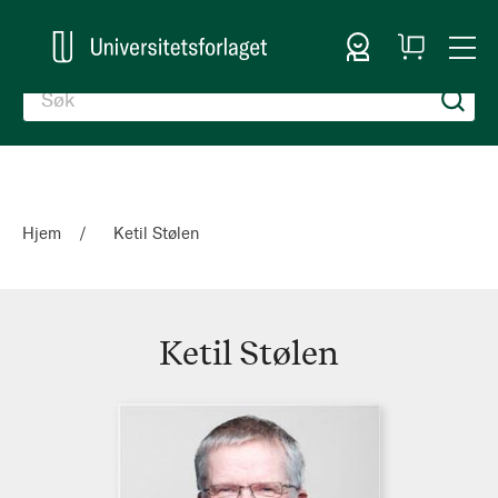
Logg inn
Handlekurv
Togg
en
Nav
Hjem
Ketil Stølen
Ketil Stølen