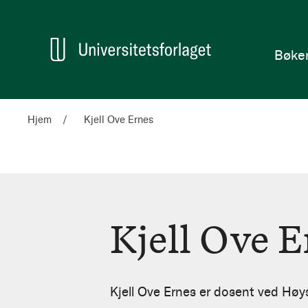
en
Hjem
Bøke
Hjem
Kjell Ove Ernes
Kjell Ove E
Kjell
Ove
Kjell Ove Ernes er dosent ved Høys