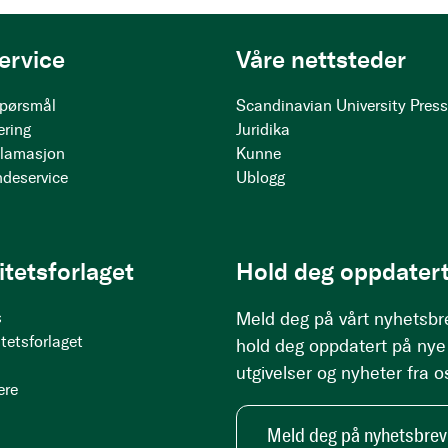
ervice
Våre nettsteder
 spørsmål
Scandinavian University Pres
ering
Juridika
klamasjon
Kunne
ndeservice
Ublogg
itetsforlaget
Hold deg oppdatert
s
Meld deg på vårt nyhetsbr
tetsforlaget
hold deg oppdatert på nye
utgivelser og nyheter fra o
ere
Meld deg på nyhetsbrev