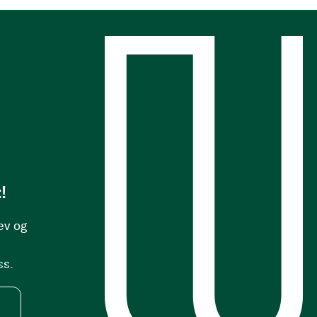
s
!
ev og
ss.