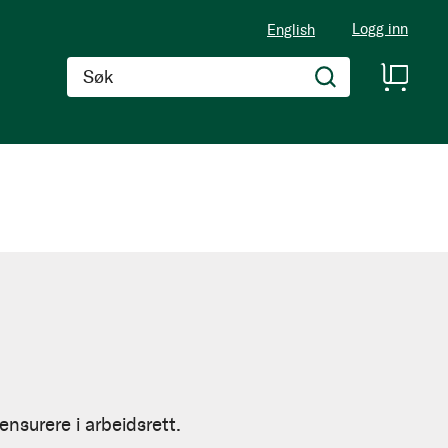
Logg inn
English
Søk
nsurere i arbeidsrett.