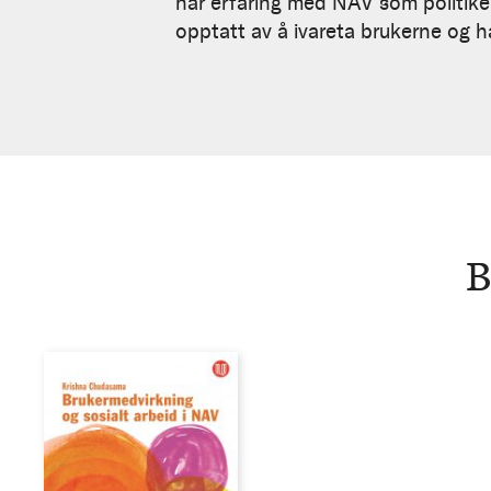
har erfaring med NAV som politiker
opptatt av å ivareta brukerne og har
B