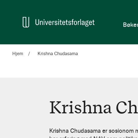
en
Hjem
Bøke
Hjem
Krishna Chudasama
Krishna C
Krishna
Chudasama
Krishna Chudasama er sosionom med