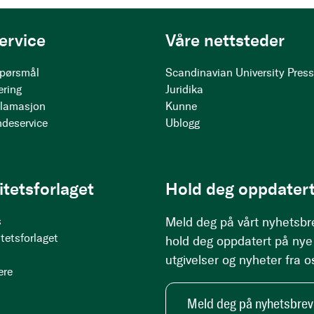
ervice
Våre nettsteder
 spørsmål
Scandinavian University Pres
ering
Juridika
klamasjon
Kunne
ndeservice
Ublogg
itetsforlaget
Hold deg oppdatert
s
Meld deg på vårt nyhetsbr
tetsforlaget
hold deg oppdatert på nye
utgivelser og nyheter fra o
ere
Meld deg på nyhetsbrev