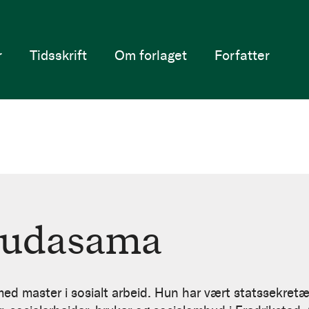
r
Tidsskrift
Om forlaget
Forfatter
hudasama
 master i sosialt arbeid. Hun har vært statssekretær 