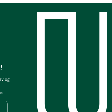
s
!
ev og
ss.