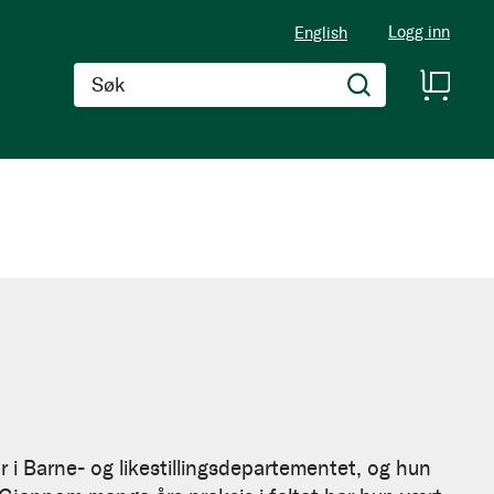
Logg inn
English
Søk
i Barne- og likestillingsdepartementet, og hun