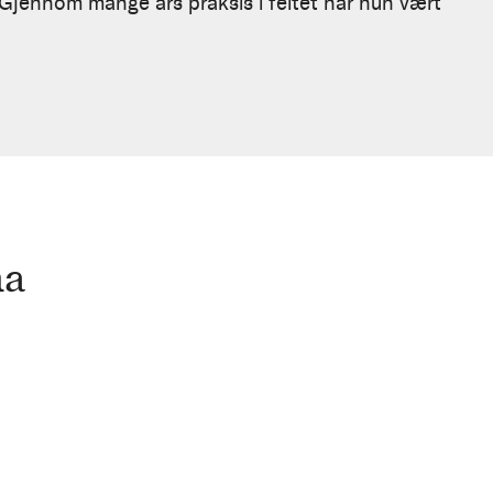
 Gjennom mange års praksis i feltet har hun vært
ma