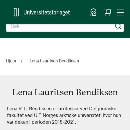
Logg inn
Handlekurv
Togg
en
Nav
Hjem
Lena Lauritsen Bendiksen
Lena Lauritsen Bendiksen
Lena
Lena R. L. Bendiksen er professor ved Det juridiske
fakultet ved UiT Norges arktiske universitet, hvor hun
Lauritsen
var dekan i perioden 2018-2021.
Bendiksen