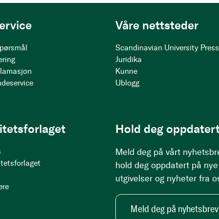
ervice
Våre nettsteder
 spørsmål
Scandinavian University Pres
ering
Juridika
klamasjon
Kunne
ndeservice
Ublogg
itetsforlaget
Hold deg oppdatert
s
Meld deg på vårt nyhetsbr
tetsforlaget
hold deg oppdatert på nye
utgivelser og nyheter fra o
ere
Meld deg på nyhetsbrev