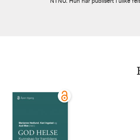
NTNU. Hun har publisert i ulike fel