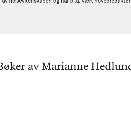
t av helsevitenskapen og har bl.a. vært hovedredaktør i 
Bøker av Marianne Hedlun