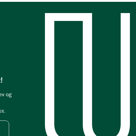
s
!
ev og
ss.