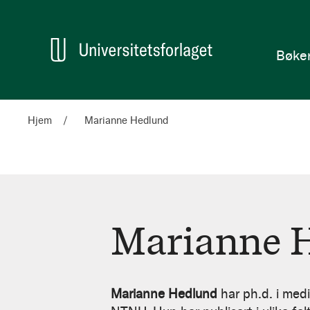
en
Hjem
Bøke
Hjem
Marianne Hedlund
Marianne 
Marianne
Hedlund
Marianne Hedlund
har ph.d. i medi