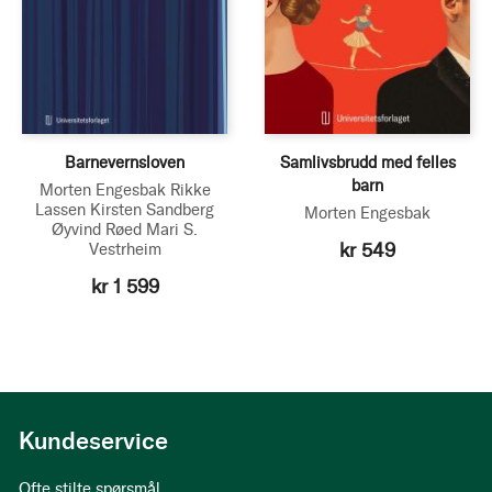
Barnevernsloven
Samlivsbrudd med felles
barn
Morten Engesbak
Rikke
Lassen
Kirsten Sandberg
Morten Engesbak
Øyvind Røed
Mari S.
kr 549
Vestrheim
kr 1 599
Kundeservice
Ofte stilte spørsmål