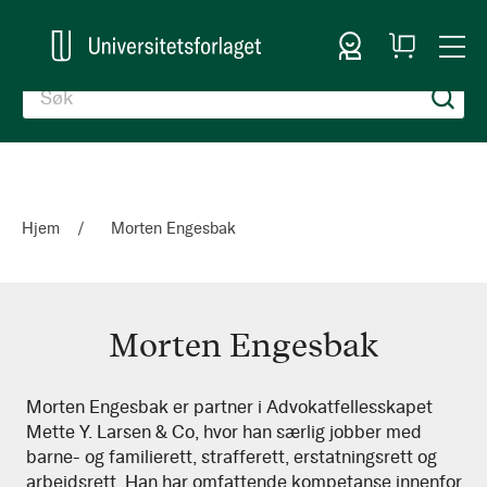
Logg inn
Handlekurv
Togg
en
Nav
Hjem
Morten Engesbak
Morten Engesbak
Morten
Morten Engesbak er partner i Advokatfellesskapet
Mette Y. Larsen & Co, hvor han særlig jobber med
Engesbak
barne- og familierett, strafferett, erstatningsrett og
arbeidsrett. Han har omfattende kompetanse innenfor