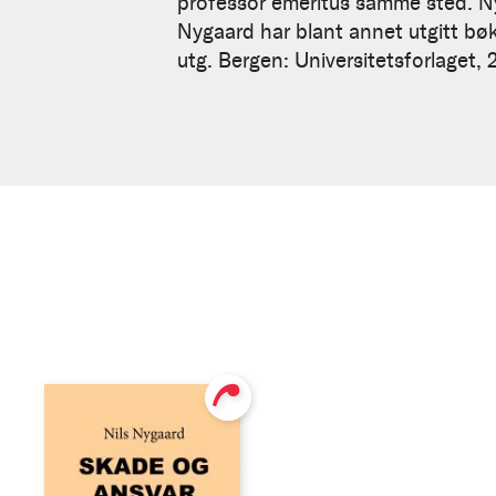
professor emeritus samme sted. Ny
Nygaard har blant annet utgitt bø
utg. Bergen: Universitetsforlaget,