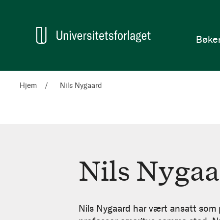
en
Hjem
Bøke
Hjem
Nils Nygaard
Nils Nygaa
Nils
Nygaard
Nils Nygaard har vært ansatt som p