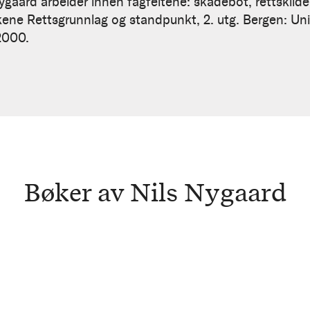
gaard arbeider innen fagfeltene: skadebot, rettskilde
kene Rettsgrunnlag og standpunkt, 2. utg. Bergen: Uni
 2000.
Bøker av Nils Nygaard