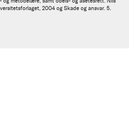
- og metodelære, samt odels- og åsetesrett. Nils
versitetsforlaget, 2004 og Skade og ansvar. 5.