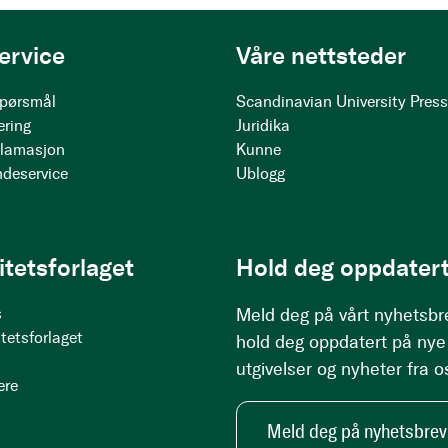
ervice
Våre nettsteder
 spørsmål
Scandinavian University Pres
ering
Juridika
klamasjon
Kunne
ndeservice
Ublogg
itetsforlaget
Hold deg oppdatert
s
Meld deg på vårt nyhetsbr
tetsforlaget
hold deg oppdatert på nye
utgivelser og nyheter fra o
ere
Meld deg på nyhetsbrev