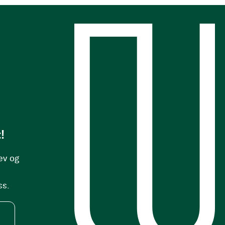
s
!
ev og
ss.