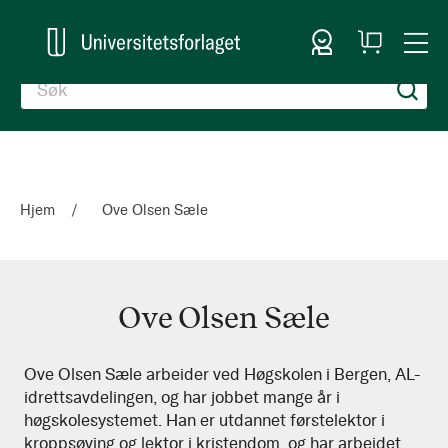
Logg inn
Handlekurv
Togg
en
Nav
Hjem
Ove Olsen Sæle
Ove Olsen Sæle
Ove
Ove Olsen Sæle arbeider ved Høgskolen i Bergen, AL-
idrettsavdelingen, og har jobbet mange år i
Olsen
høgskolesystemet. Han er utdannet førstelektor i
Sæle
kroppsøving og lektor i kristendom, og har arbeidet