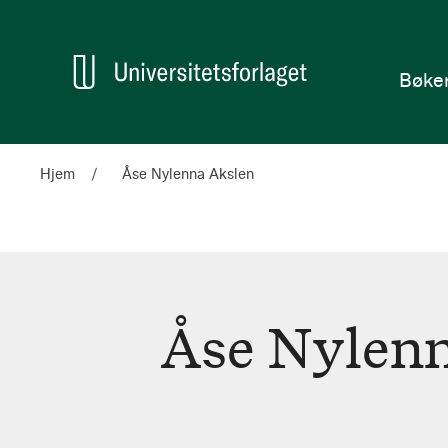
en
Hjem
Bøke
Hjem
Åse Nylenna Akslen
Åse Nylenn
Åse
Nylenna