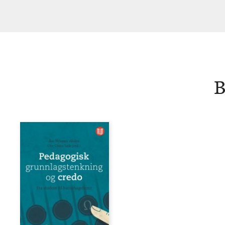
Akslen
B