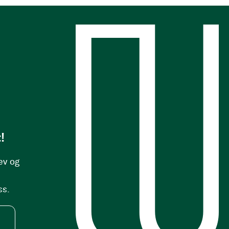
s
!
ev og
ss.