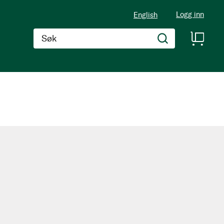
Logg inn
English
Søk