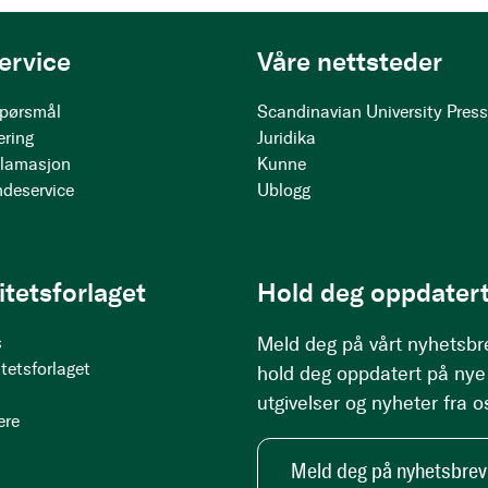
ervice
Våre nettsteder
 spørsmål
Scandinavian University Pres
ering
Juridika
klamasjon
Kunne
ndeservice
Ublogg
itetsforlaget
Hold deg oppdatert
s
Meld deg på vårt nyhetsbr
tetsforlaget
hold deg oppdatert på nye
utgivelser og nyheter fra o
ere
Meld deg på nyhetsbrev