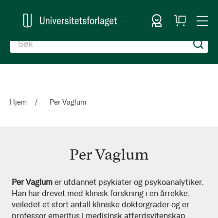
Logg inn
Handlekurv
Togg
en
Nav
Hjem
Per Vaglum
Per Vaglum
Per
Per Vaglum
er utdannet psykiater og psykoanalytiker.
Han har drevet med klinisk forskning i en årrekke,
Vaglum
veiledet et stort antall kliniske doktorgrader og er
professor emeritus i medisinsk atferdsvitenskap.