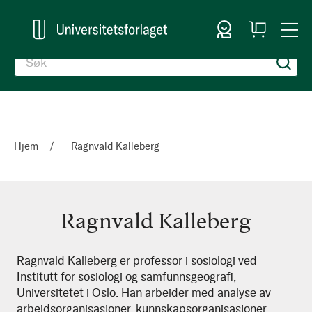
Logg inn
Handlekurv
Togg
en
Nav
Hjem
Ragnvald Kalleberg
Ragnvald Kalleberg
Ragnvald
Ragnvald Kalleberg er professor i sosiologi ved
Institutt for sosiologi og samfunnsgeografi,
Kalleberg
Universitetet i Oslo. Han arbeider med analyse av
arbeidsorganisasjoner, kunnskapsorganisasjoner