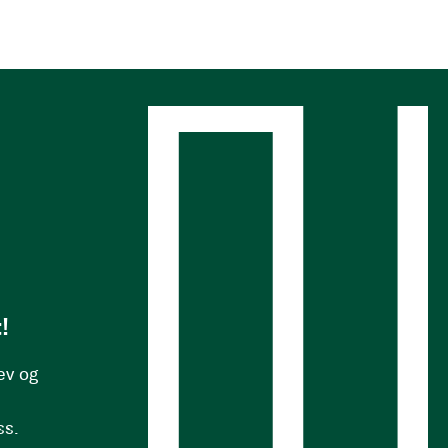
s
!
ev og
ss.