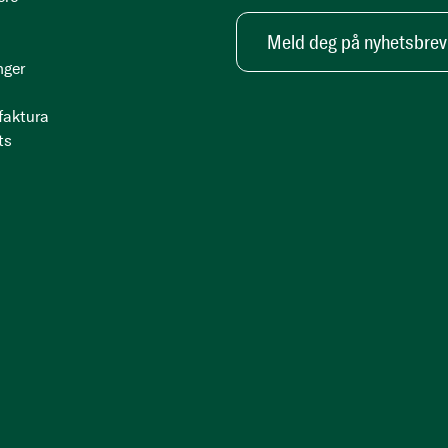
Meld deg på nyhetsbrev
nger
 faktura
ts