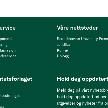
ervice
Våre nettsteder
 spørsmål
Scandinavian University Pres
ering
Juridika
klamasjon
Kunne
ndeservice
Ublogg
itetsforlaget
Hold deg oppdatert
s
Meld deg på vårt nyhetsbr
tetsforlaget
hold deg oppdatert på nye
utgivelser og nyheter fra o
ere