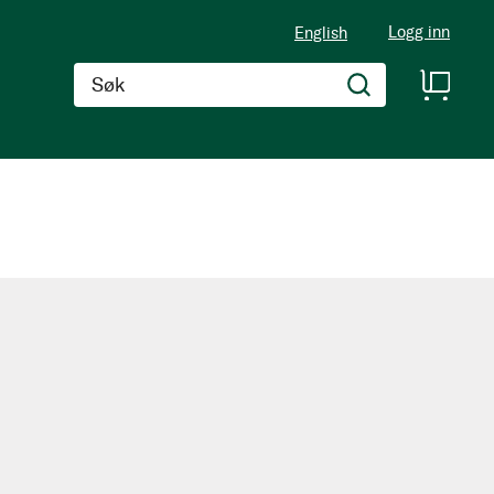
Logg inn
English
Søk