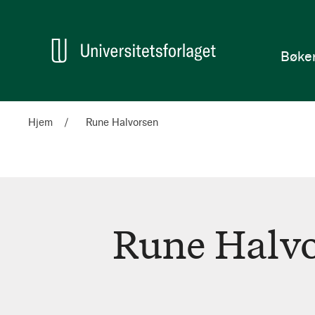
en
Hjem
Bøke
Hjem
Rune Halvorsen
Rune Halv
Rune
Halvorsen