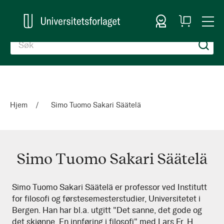
Logg inn
Handlekurv
Togg
en
Nav
Hjem
Simo Tuomo Sakari Säätelä
Simo Tuomo Sakari Säätelä
Simo
Simo Tuomo Sakari Säätelä er professor ved Institutt
for filosofi og førstesemesterstudier, Universitetet i
Tuomo
Bergen. Han har bl.a. utgitt "Det sanne, det gode og
Sakari
det skjønne. En innføring i filosofi" med Lars Fr. H.