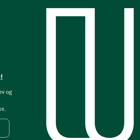
s
!
ev og
ss.