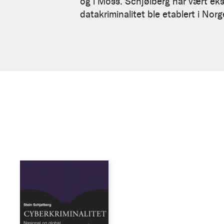
og i Moss. Schjølberg har vært eks
datakriminalitet ble etablert i Norg