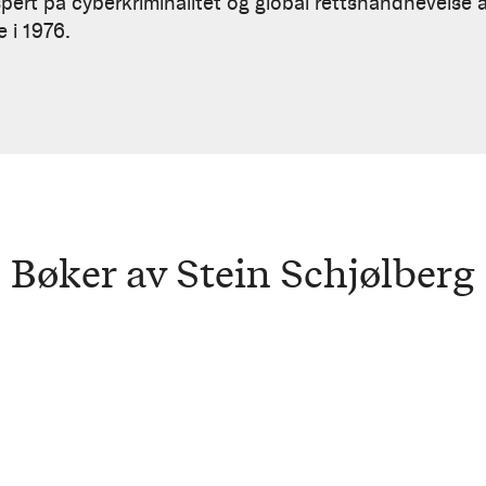
pert på cyberkriminalitet og global rettshåndhevelse a
e i 1976.
Bøker av Stein Schjølberg