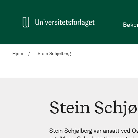
en
Hjem
Bøke
Hjem
Stein Schjølberg
Stein Schj
Stein
Schjølberg
Stein Schjølberg var ansatt ved Os