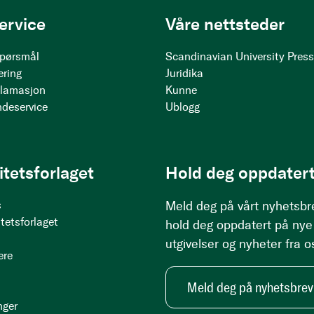
ervice
Våre nettsteder
 spørsmål
Scandinavian University Pres
ering
Juridika
klamasjon
Kunne
ndeservice
Ublogg
itetsforlaget
Hold deg oppdatert
s
Meld deg på vårt nyhetsbr
tetsforlaget
hold deg oppdatert på nye
utgivelser og nyheter fra o
ere
Meld deg på nyhetsbrev
nger