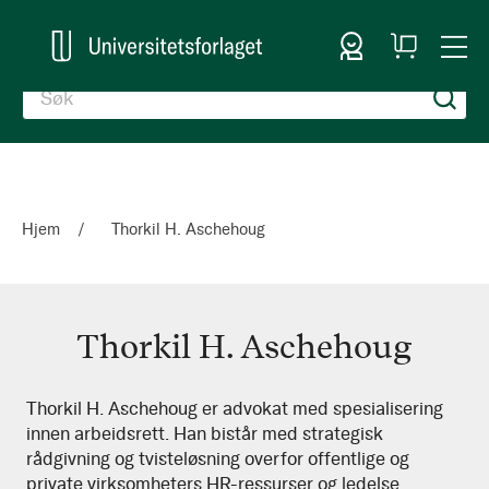
Logg inn
Handlekurv
Togg
en
Nav
Hjem
Thorkil H. Aschehoug
Thorkil H. Aschehoug
Thorkil
Thorkil H. Aschehoug er advokat med spesialisering
innen arbeidsrett. Han bistår med strategisk
H.
rådgivning og tvisteløsning overfor offentlige og
Aschehoug
private virksomheters HR-ressurser og ledelse.